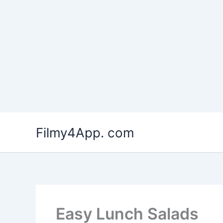
Skip
to
Filmy4App. com
content
Easy Lunch Salads