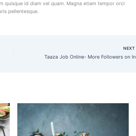
uam quisque id diam vel quam. Magna etiam tempor orci
ris pellentesque.
NEX
Taa