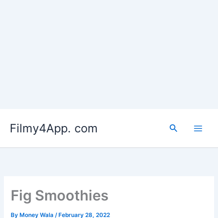
Skip
to
Filmy4App. com
content
Search
Fig Smoothies
By
Money Wala
/
February 28, 2022