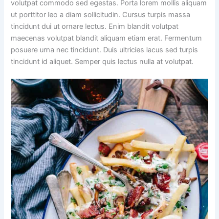
volutpat commodo sed egestas. Porta lorem mollis aliquam
ut porttitor leo a diam sollicitudin. Cursus turpis massa
tincidunt dui ut ornare lectus. Enim blandit volutpat
maecenas volutpat blandit aliquam etiam erat. Fermentum
posuere urna nec tincidunt. Duis ultricies lacus sed turpis
tincidunt id aliquet. Semper quis lectus nulla at volutpat.