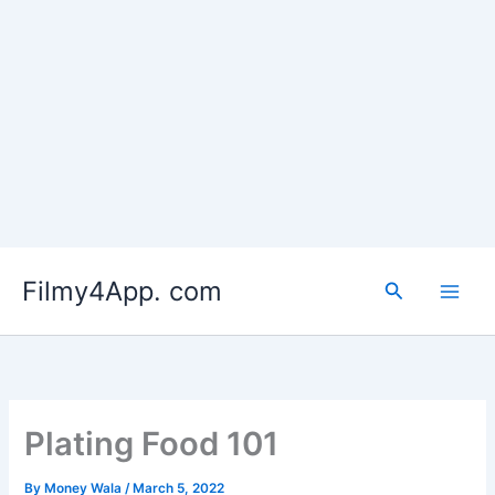
Skip
to
Filmy4App. com
content
Search
Plating Food 101
By
Money Wala
/
March 5, 2022