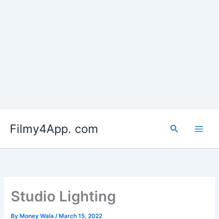
Skip
to
Filmy4App. com
content
Search
Studio Lighting
By
Money Wala
/
March 15, 2022